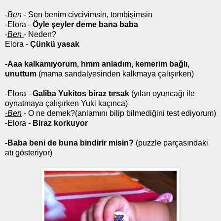
-Ben
- Sen benim civcivimsin, tombişimsin
-Elora -
Öyle şeyler deme bana baba
-
Ben
- Neden?
Elora -
Çünkü yasak
-Aaa kalkamıyorum, hmm anladım, kemerim bağlı,
unuttum
(mama sandalyesinden kalkmaya çalışırken)
-Elora -
Galiba Yukitos biraz tırsak
(yılan oyuncağı ile
oynatmaya çalışırken Yuki kaçınca)
-Ben
- O ne demek?(anlamını bilip bilmediğini test ediyorum)
-Elora -
Biraz korkuyor
-Baba beni de buna bindirir misin?
(puzzle parçasındaki
atı gösteriyor)