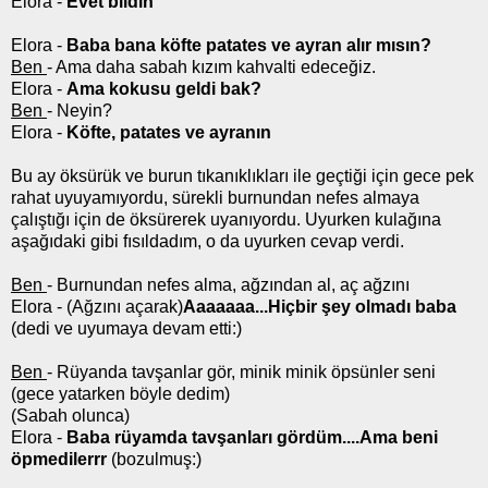
Elora -
Evet bildin
Elora -
Baba bana köfte patates ve ayran alır mısın?
Ben
- Ama daha sabah kızım kahvalti edeceğiz.
Elora -
Ama kokusu geldi bak?
Ben
- Neyin?
Elora -
Köfte, patates ve ayranın
Bu ay öksürük ve burun tıkanıklıkları ile geçtiği için gece pek
rahat uyuyamıyordu, sürekli burnundan nefes almaya
çalıştığı için de öksürerek uyanıyordu. Uyurken kulağına
aşağıdaki gibi fısıldadım, o da uyurken cevap verdi.
Ben
- Burnundan nefes alma, ağzından al, aç ağzını
Elora - (Ağzını açarak)
Aaaaaaa...Hiçbir şey olmadı baba
(dedi ve uyumaya devam etti:)
Ben
- Rüyanda tavşanlar gör, minik minik öpsünler seni
(gece yatarken böyle dedim)
(Sabah olunca)
Elora -
Baba rüyamda tavşanları gördüm....Ama beni
öpmedilerrr
(bozulmuş:)