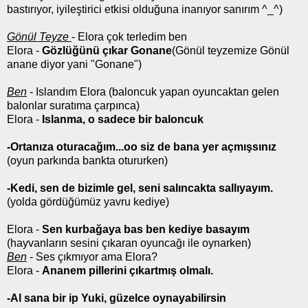
bastırıyor, iyileştirici etkisi olduğuna inanıyor sanırım ^_^)
Gönül Teyze
- Elora çok terledim ben
Elora -
Gözlüğünü çıkar Gonane
(Gönül teyzemize Gönül
anane diyor yani "Gonane")
Ben
- Islandım Elora (baloncuk yapan oyuncaktan gelen
balonlar suratıma çarpınca)
Elora -
Islanma, o sadece bir baloncuk
-Ortanıza oturacağım...oo siz de bana yer açmışsınız
(oyun parkında bankta otururken)
-Kedi, sen de bizimle gel, seni salıncakta sallıyayım.
(yolda gördüğümüz yavru kediye)
Elora -
Sen kurbağaya bas ben kediye basayım
(hayvanların sesini çıkaran oyuncağı ile oynarken)
Ben
- Ses çıkmıyor ama Elora?
Elora -
Ananem pillerini çıkartmış olmalı.
-Al sana bir ip Yuki, güzelce oynayabilirsin