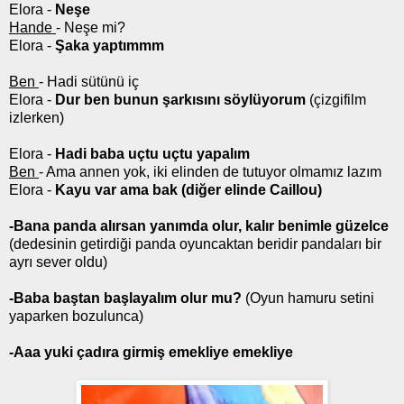
Elora -
Neşe
Hande
- Neşe mi?
Elora -
Şaka yaptımmm
Ben
- Hadi sütünü iç
Elora -
Dur ben bunun şarkısını söylüyorum
(çizgifilm
izlerken)
Elora -
Hadi baba uçtu uçtu yapalım
Ben
- Ama annen yok, iki elinden de tutuyor olmamız lazım
Elora -
Kayu var ama bak (diğer elinde Caillou)
-Bana panda alırsan yanımda olur, kalır benimle güzelce
(dedesinin getirdiği panda oyuncaktan beridir pandaları bir
ayrı sever oldu)
-Baba baştan başlayalım olur mu?
(Oyun hamuru setini
yaparken bozulunca)
-Aaa yuki çadıra girmiş emekliye emekliye