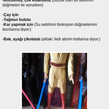
-Bozulmuş, çok kulandınız
(Bozuk olan su sebilinin
düğmeleri ile oynarken)
-Çay için
-Yağmur bulutu
-Kar yapmak için
(Su sebilinin fonksiyon düğmelerinin
ikonlarına diyor:)
-Bak, ayağı çikolatalı
(alltaki Jedi abinin botlarına diyor:)