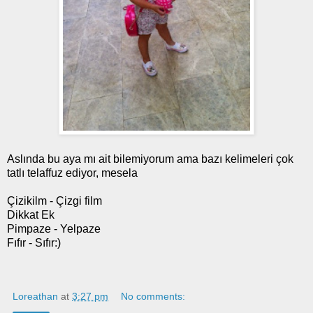
Aslında bu aya mı ait bilemiyorum ama bazı kelimeleri çok
tatlı telaffuz ediyor, mesela
Çizikilm - Çizgi film
Dikkat Ek
Pimpaze - Yelpaze
Fıfır - Sıfır:)
Loreathan
at
3:27 pm
No comments: