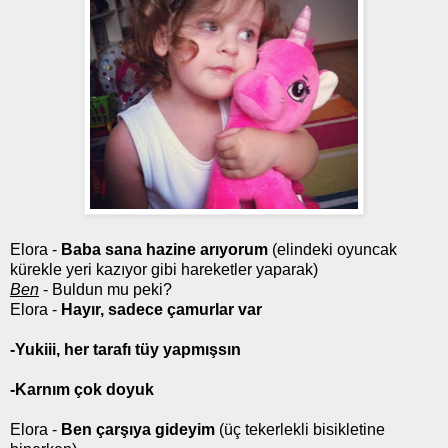
Elora -
Baba sana hazine arıyorum
(elindeki oyuncak
kürekle yeri kazıyor gibi hareketler yaparak)
Ben
- Buldun mu peki?
Elora -
Hayır, sadece çamurlar var
-Yukiii, her tarafı tüy yapmışsın
-Karnım çok doyuk
Elora
-
Ben çarşıya gideyim
(üç tekerlekli bisikletine