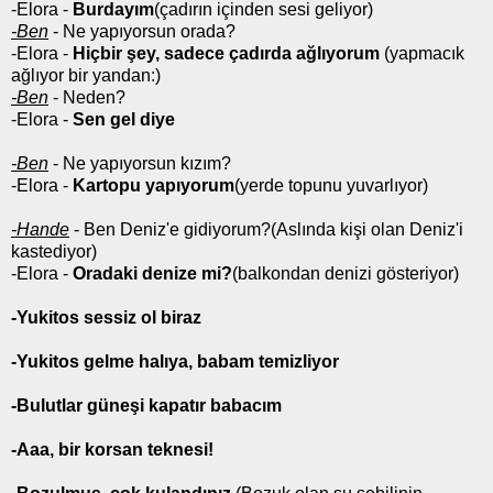
-Elora -
Burdayım
(çadırın içinden sesi geliyor)
-Ben
- Ne yapıyorsun orada?
-Elora -
Hiçbir şey, sadece çadırda ağlıyorum
(yapmacık
ağlıyor bir yandan:)
-Ben
- Neden?
-Elora -
Sen gel diye
-Ben
- Ne yapıyorsun kızım?
-Elora -
Kartopu yapıyorum
(yerde topunu yuvarlıyor)
-Hande
- Ben Deniz'e gidiyorum?(Aslında kişi olan Deniz'i
kastediyor)
-Elora -
Oradaki denize mi?
(balkondan denizi gösteriyor)
-Yukitos sessiz ol biraz
-Yukitos gelme halıya, babam temizliyor
-Bulutlar güneşi kapatır babacım
-Aaa, bir korsan teknesi!