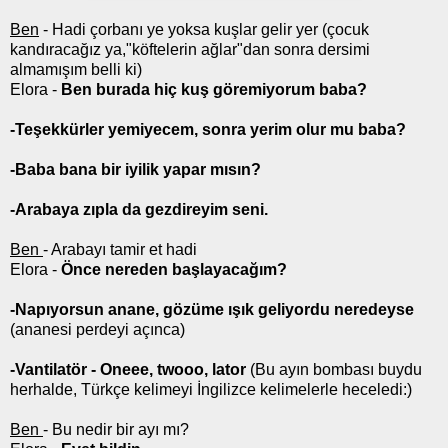
Ben
- Hadi çorbanı ye yoksa kuşlar gelir yer (çocuk
kandıracağız ya,"köftelerin ağlar"dan sonra dersimi
almamışım belli ki)
Elora -
Ben burada hiç kuş göremiyorum baba?
-Teşekkürler yemiyecem, sonra yerim olur mu baba?
-Baba bana bir iyilik yapar mısın?
-Arabaya zıpla da gezdireyim seni.
Ben
- Arabayı tamir et hadi
Elora -
Önce nereden başlayacağım?
-Napıyorsun anane, gözüme ışık geliyordu neredeyse
(ananesi perdeyi açınca)
-Vantilatör - Oneee, twooo, lator
(Bu ayın bombası buydu
herhalde, Türkçe kelimeyi İngilizce kelimelerle heceledi:)
Ben
- Bu nedir bir ayı mı?