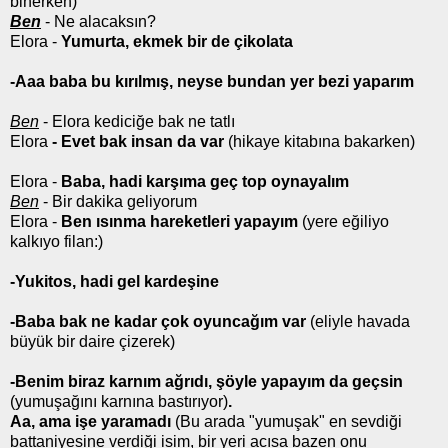
binerken)
Ben
-
Ne alacaksın?
Elora
-
Yumurta, ekmek bir de çikolata
-Aaa baba bu kırılmış, neyse bundan yer bezi yaparım
Ben
- Elora kediciğe bak ne tatlı
Elora
- Evet bak insan da var
(hikaye kitabına bakarken)
Elora -
Baba, hadi karşıma geç top oynayalım
Ben
- Bir dakika geliyorum
Elora -
Ben ısınma hareketleri yapayım
(yere eğiliyo
kalkıyo filan:)
-Yukitos, hadi gel kardeşine
-Baba bak ne kadar çok oyuncağım var
(eliyle havada
büyük bir daire çizerek)
-Benim biraz karnım ağrıdı, şöyle yapayım da geçsin
(yumuşağını karnına bastırıyor)
.
Aa, ama işe yaramadı
(Bu arada "yumuşak" en sevdiği
battaniyesine verdiği isim, bir yeri acısa bazen onu