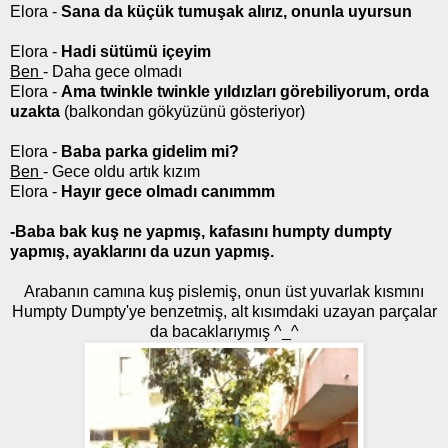
Elora -
Sana da küçük tumuşak alırız, onunla uyursun
Elora -
Hadi sütümü içeyim
Ben
- Daha gece olmadı
Elora -
Ama twinkle twinkle yıldızları görebiliyorum, orda
uzakta
(balkondan gökyüzünü gösteriyor)
Elora -
Baba parka gidelim mi?
Ben
- Gece oldu artık kızım
Elora -
Hayır gece olmadı canımmm
-Baba bak kuş ne yapmış, kafasını humpty dumpty
yapmış, ayaklarını da uzun yapmış.
Arabanın camına kuş pislemiş, onun üst yuvarlak kısmını
Humpty Dumpty'ye benzetmiş, alt kısımdaki uzayan parçalar
da bacaklarıymış ^_^