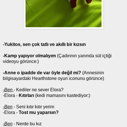
-Yukitos, sen çok tatlı ve akıllı bir kızsın
-Kamp yapıyor olmalıyım
(Çadırının yanında süt içtiği
videoyu görünce:)
-Anne o ipadde de var öyle değil mi?
(Annesinin
bilgisayardaki Hearthstone oyun iconunu görünce)
-Ben
- Kediler ne sever Elora?
-Elora -
Kıtırları
(kedi mamasını kastediyor:)
-Ben
- Seni kıtır kıtır yerim
-Elora -
Tost mu yaparsın?
-Ben
- Nerde bu kız