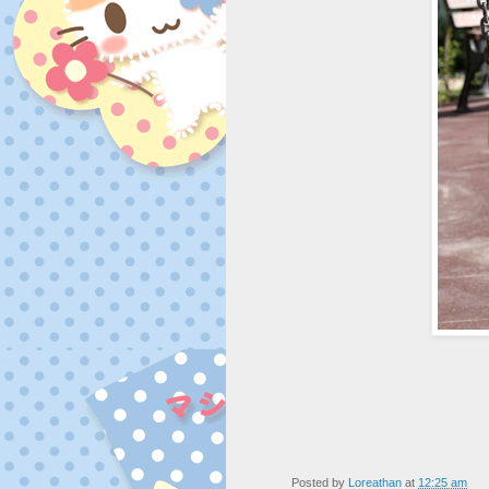
Posted by
Loreathan
at
12:25 am