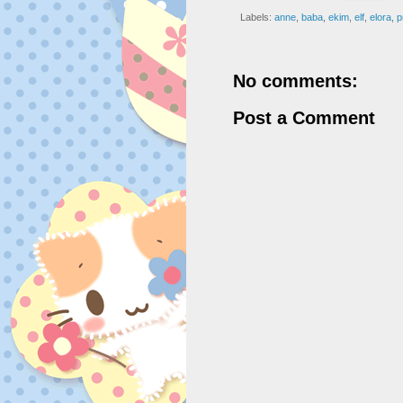
Labels:
anne
,
baba
,
ekim
,
elf
,
elora
,
p
No comments:
Post a Comment