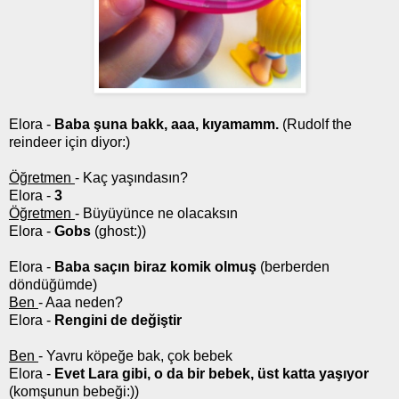
Elora -
Baba şuna bakk, aaa, kıyamamm.
(Rudolf the
reindeer için diyor:)
Öğretmen
- Kaç yaşındasın?
Elora -
3
Öğretmen
- Büyüyünce ne olacaksın
Elora -
Gobs
(ghost:))
Elora -
Baba saçın biraz komik olmuş
(berberden
döndüğümde)
Ben
- Aaa neden?
Elora -
Rengini de değiştir
Ben
- Yavru köpeğe bak, çok bebek
Elora -
Evet Lara gibi, o da bir bebek, üst katta yaşıyor
(komşunun bebeği:))