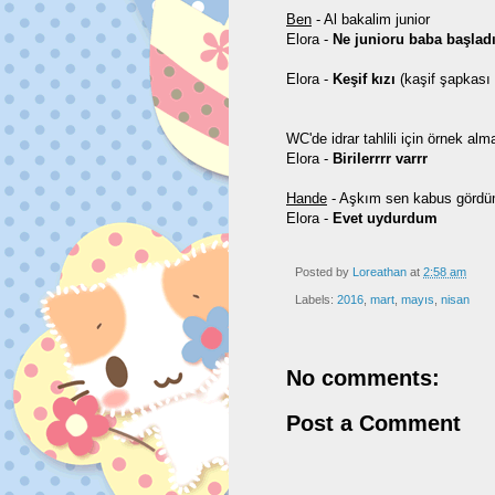
Ben
- Al bakalim junior
Elora -
Ne junioru baba başladı
Elora -
Keşif kızı
(kaşif şapkası
WC'de idrar tahlili için örnek al
Elora -
Birilerrrr varrr
Hande
- Aşkım sen kabus gördü
Elora -
Evet uydurdum
Posted by
Loreathan
at
2:58 am
Labels:
2016
,
mart
,
mayıs
,
nisan
No comments:
Post a Comment