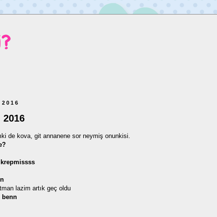
i?
 2016
- 2016
ki de kova, git annanene sor neymiş onunkisi.
e?
 krepmissss
nn
atman lazim artık geç oldu
 benn