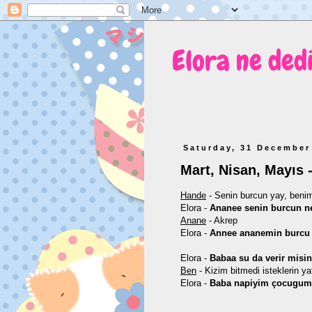
Elora ne ded
Saturday, 31 December
Mart, Nisan, Mayıs 
Hande
- Senin burcun yay, b
enim
Elora -
Ananee senin burcun n
Anane
- Akrep
Elora -
Annee ananemin burcu
Elora -
Babaa su da verir misi
Ben
- Kizim bitmedi isteklerin y
Elora -
Baba napiyim çocugum