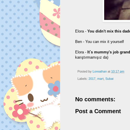
Elora -
You didn't mix this d
Ben - You can mix it yourself
Elora -
It`s mummy's job grand
karıştırmamışız da)
Posted by
Loreathan
at
10:17 pm
Labels:
2017
,
mart
,
Subat
No comments:
Post a Comment