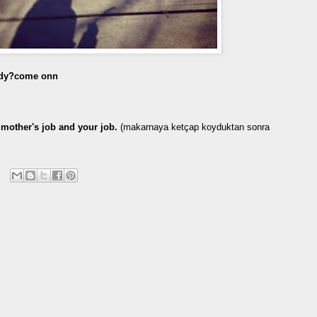
addy?come onn
mother's job and your job.
(makarnaya ketçap koyduktan sonra