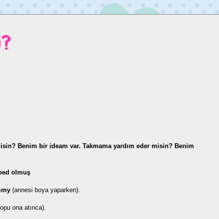
i?
 misin? Benim bir ideam var. Takmama yardım eder misin? Benim
ped olmuş
ummy
(annesi boya yaparken).
opu ona atınca).