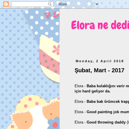
Elora ne ded
Monday, 2 April 2018
Şubat, Mart - 2017
Elora -
Baba kulaklığını verir
için hard geliyor da.
Elora -
Baba bak örümcek trap
Elora -
Good painting job m
Elora -
Good throwing daddy
(t