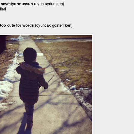
ri sevmiyormuşsun
(oyun uyduruken)
leri
s too cute for words
(oyuncak gösterirken)