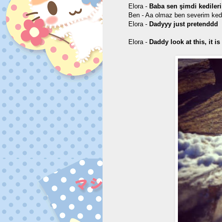
Elora -
Baba sen şimdi kedile
Ben - Aa olmaz ben severim kedi
Elora -
Dadyyy just pretenddd
Elora -
Daddy look at this, it i