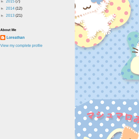
►
2015
(7)
►
2014
(12)
►
2013
(21)
About Me
Loreathan
View my complete profile