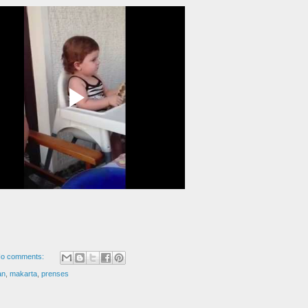
o comments:
an
,
makarta
,
prenses