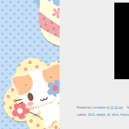
Posted by
Loreathan
at
11:15 pm
N
Labels:
2013
,
dütdüt
,
elf
,
elora
,
Hazir