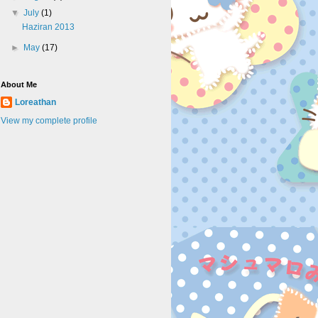
▼
July
(1)
Haziran 2013
►
May
(17)
About Me
Loreathan
View my complete profile