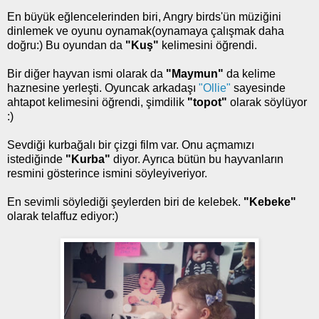
En büyük eğlencelerinden biri, Angry birds'ün müziğini
dinlemek ve oyunu oynamak(oynamaya çalışmak daha
doğru:) Bu oyundan da
"Kuş"
kelimesini öğrendi.
Bir diğer hayvan ismi olarak da
"Maymun"
da kelime
haznesine yerleşti. Oyuncak arkadaşı
"Ollie"
sayesinde
ahtapot kelimesini öğrendi, şimdilik
"topot"
olarak söylüyor
:)
Sevdiği kurbağalı bir çizgi film var. Onu açmamızı
istediğinde
"Kurba"
diyor. Ayrıca bütün bu hayvanların
resmini gösterince ismini söyleyiveriyor.
En sevimli söylediği şeylerden biri de kelebek.
"Kebeke"
olarak telaffuz ediyor:)