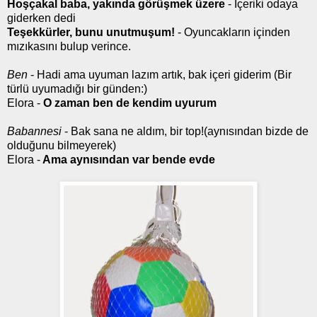
Hoşçakal baba, yakında görüşmek üzere
- İçeriki odaya
giderken dedi
Teşekkürler, bunu unutmuşum!
- Oyuncakların içinden
mızıkasını bulup verince.
Ben
- Hadi ama uyuman lazım artık, bak içeri giderim (Bir
türlü uyumadığı bir günden:)
Elora -
O zaman ben de kendim uyurum
Babannesi
-
Bak sana ne aldım, bir top!(aynısından bizde de
olduğunu bilmeyerek)
Elora
-
Ama aynısından var bende evde