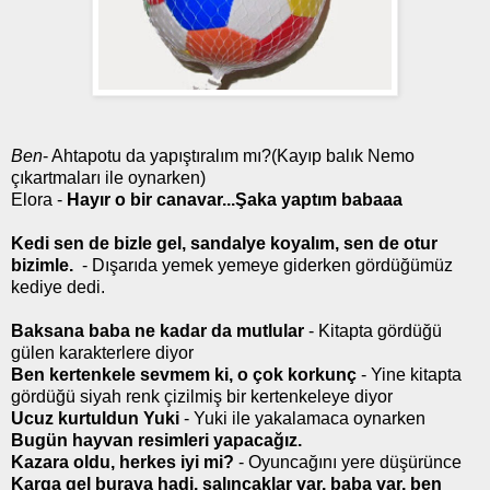
Ben
- Ahtapotu da yapıştıralım mı?(Kayıp balık Nemo
çıkartmaları ile oynarken)
Elora -
Hayır o bir canavar...Şaka yaptım babaaa
Kedi sen de bizle gel, sandalye koyalım, sen de otur
bizimle.
- Dışarıda yemek yemeye giderken gördüğümüz
kediye dedi.
Baksana baba ne kadar da mutlular
- Kitapta gördüğü
gülen karakterlere diyor
Ben kertenkele sevmem ki, o çok korkunç
- Yine kitapta
gördüğü siyah renk çizilmiş bir kertenkeleye diyor
Ucuz kurtuldun Yuki
- Yuki ile yakalamaca oynarken
Bugün hayvan resimleri yapacağız.
Kazara oldu, herkes iyi mi?
- Oyuncağını yere düşürünce
Karga gel buraya hadi, salıncaklar var, baba var, ben