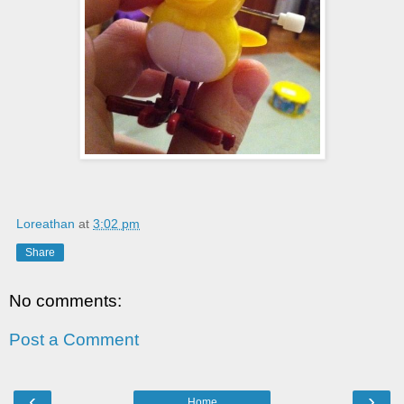
Loreathan
at
3:02 pm
Share
No comments:
Post a Comment
‹
›
Home