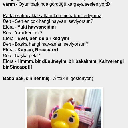
varım
- Oyun parkında gördüğü kargaya sesleniyor:D
Parkta salıncakta sallanırken muhabbet ediyoruz
Ben
- Sen en çok hangi hayvanı seviyorsun?
Elora -
Yuki hayvancığını
Ben
- Yani kedi mi?
Elora -
Evet, ben de bir kediyim
Ben
- Başka hangi hayvanları seviyorsun?
Elora -
Kaplan, Roaaaarrr!!
Ben
- Başka peki?
Elora -
Hmmm, bir düşüneyim, bir bakalımm, Kahverengi
bir Sincapp!!!
Baba bak, sinirlenmiş -
Alttakini gösteriyor:)